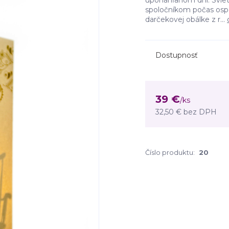
uponáhľanom dni. Svie
spoločníkom počas osp
darčekovej obálke z r...
Dostupnosť
39 €
/
ks
32,50 €
bez DPH
Číslo produktu:
20