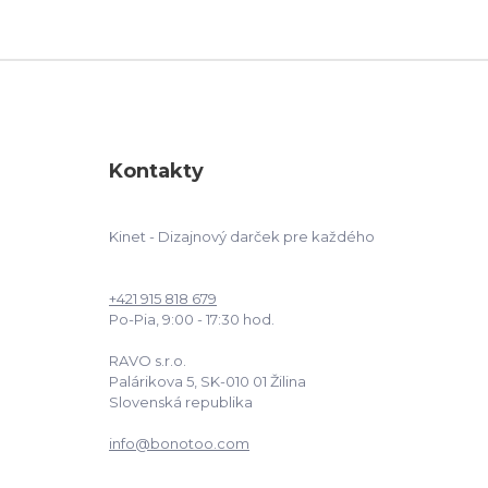
Kontakty
Kinet - Dizajnový darček pre každého
+421 915 818 679
Po-Pia, 9:00 - 17:30 hod.
RAVO s.r.o.
Palárikova 5, SK-010 01 Žilina
Slovenská republika
info@bonotoo.com