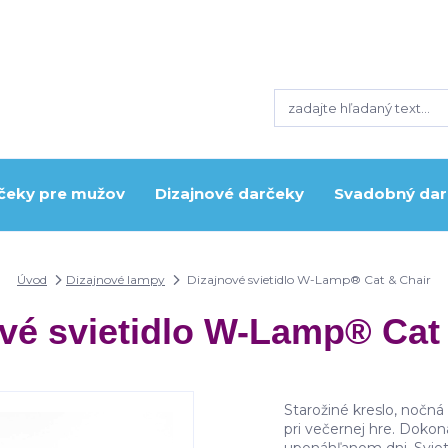
čeky pre mužov
Dizajnové darčeky
Svadobný dar
Úvod
Dizajnové lampy
Dizajnové svietidlo W-Lamp® Cat & Chair
vé svietidlo W-Lamp® Cat
Starožiné kreslo, nočná
pri večernej hre. Doko