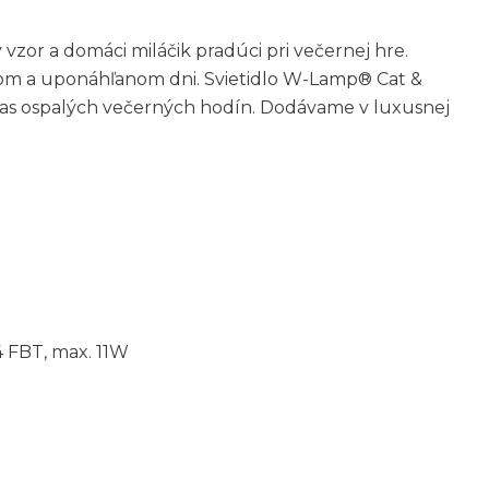
vzor a domáci miláčik pradúci pri večernej hre.
om a uponáhľanom dni. Svietidlo W-Lamp® Cat &
as ospalých večerných hodín. Dodávame v luxusnej
4 FBT, max. 11W