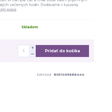
tidlo W-Lamp® Cat & Chair bude vaším príjemným
alých večerných hodín. Dodávame v luxusnej
celý popis
Skladom
Pridať do košíka
EAN kód:
8051499686444