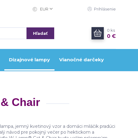
EUR
Prihlásenie
0
ks
Hľadať
0 €
Dizajnové lampy
Vianočné darčeky
 & Chair
 lampa, jemný kvetinový vzor a domáci miláčik pradúci
nalý návod pre pokojný večer po hektickom a