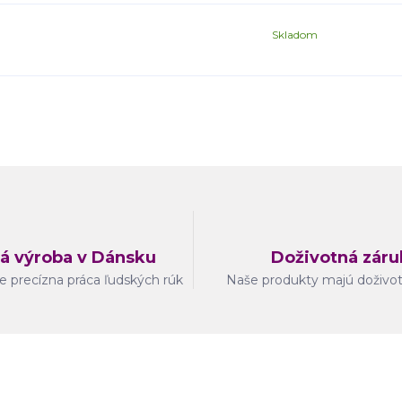
Skladom
á výroba v Dánsku
Doživotná záru
e precízna práca ľudských rúk
Naše produkty majú doživo