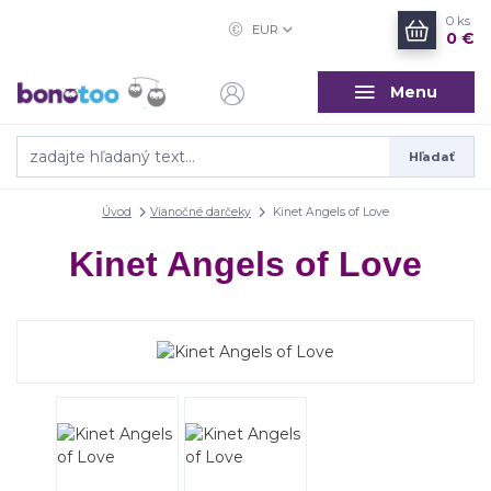
0
ks
EUR
0 €
Menu
Hľadať
Úvod
Vianočné darčeky
Kinet Angels of Love
Kinet Angels of Love