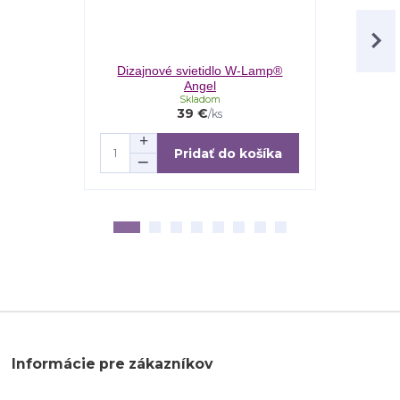
Dizajnové svietidlo W-Lamp®
Kinet An
Angel
Skladom
39 €
/
ks
Pridať do košíka
Informácie pre zákazníkov