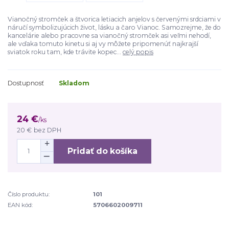
Vianočný stromček a štvorica letiacich anjelov s červenými srdciami v
náručí symbolizujúcich život, lásku a čaro Vianoc. Samozrejme, že do
kancelárie alebo pracovne sa vianočný stromček asi veľmi nehodí,
ale vďaka tomuto kinetu si aj vy môžete pripomenúť najkrajší
sviatok roku tam, kde trávite kopec...
celý popis
Dostupnosť
Skladom
24 €
/
ks
20 €
bez DPH
Pridať do košíka
Číslo produktu:
101
EAN kód:
5706602009711