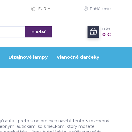
EUR
Prihlásenie
0
ks
Hľadať
0 €
Dizajnové lampy
Vianočné darčeky
lujú auta - preto sme pre nich navrhli tento 3-rozmerný
arebnými autíčkami so slniečkom, ktorý môžete