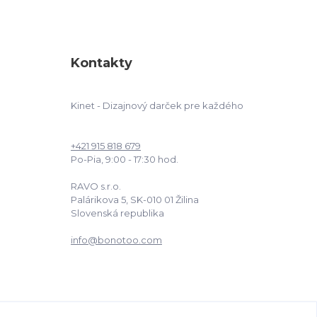
Kontakty
Kinet - Dizajnový darček pre každého
+421 915 818 679
Po-Pia, 9:00 - 17:30 hod.
RAVO s.r.o.
Palárikova 5, SK-010 01 Žilina
Slovenská republika
info@bonotoo.com