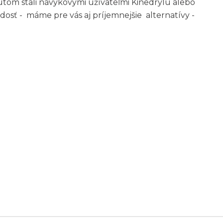
 autom stali návykovými užívateľmi Kinedrylu alebo
dosť - máme pre vás aj príjemnejšie alternatívy -