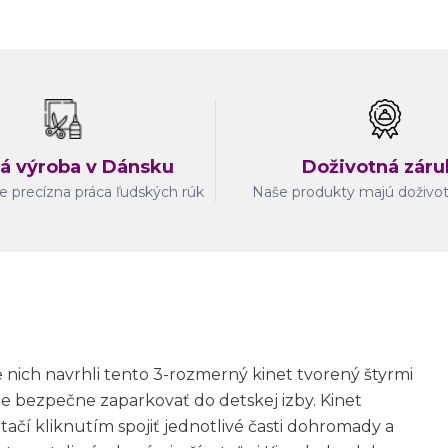
á výroba v Dánsku
Doživotná záru
e precízna práca ľudských rúk
Naše produkty majú doživo
re nich navrhli tento 3-rozmerný kinet tvorený štyrmi
e bezpečne zaparkovať do detskej izby. Kinet
Stačí kliknutím spojiť jednotlivé časti dohromady a