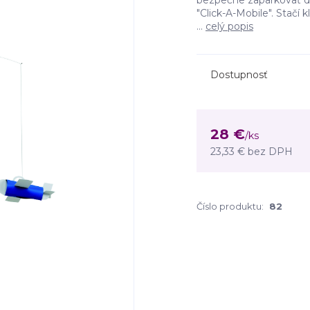
bezpečne zaparkovať do
"Click-A-Mobile". Stačí 
...
celý popis
Dostupnosť
28 €
/
ks
23,33 €
bez DPH
Číslo produktu:
82