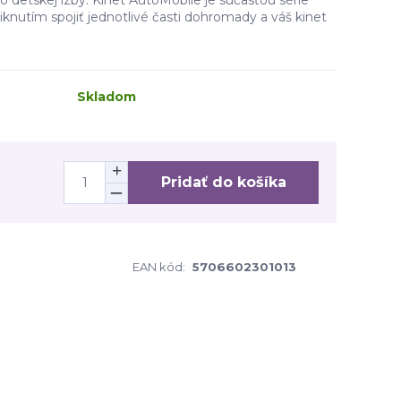
 detskej izby. Kinet AutoMobile je súčasťou série
kliknutím spojiť jednotlivé časti dohromady a váš kinet
Skladom
Pridať do košíka
EAN kód:
5706602301013