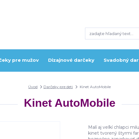
čeky pre mužov
Dizajnové darčeky
Svadobný dar
Úvod
Darčeky pre deti
Kinet AutoMobile
Kinet AutoMobile
Malí aj veľkí chlapci mi
kinet tvorený štyrmi f