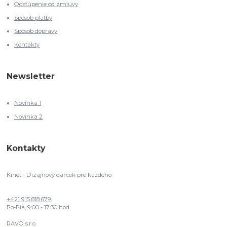
Odstúpenie od zmluvy
Spôsob platby
Spôsob dopravy
Kontakty
Newsletter
Novinka 1
Novinka 2
Kontakty
Kinet - Dizajnový darček pre každého
+421 915 818 679
Po-Pia, 9:00 - 17:30 hod.
RAVO s.r.o.