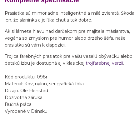
Prasiatka sú mimoriadne inteligentné a milé zvieratá. Škoda
len, že slaninka a jelítka chutia tak dobre.
Ak si lámete hlavu nad darčekom pre majiteľa mäsiarstva,
vegána so zmyslom pre humor alebo drzého šéfa, naše
prasiatka sú vám k dispozícii.
Trojica farebných prasiatok pre vašu veselú obývačku alebo
detskú izbu je dostupná aj v klasickej
trojfarebnej verzii
.
Kód produktu: 098r
Materiál: Kov, nylon, serigrafická fólia
Dizajn: Ole Flensted
Doživotná záruka
Ručná práca
Vyrobené v Dánsku