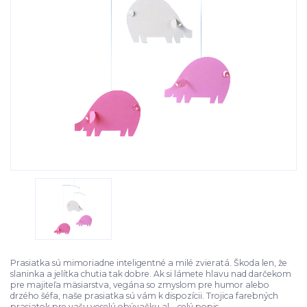
Prasiatka sú mimoriadne inteligentné a milé zvieratá. Škoda len, že
slaninka a jelítka chutia tak dobre. Ak si lámete hlavu nad darčekom
pre majiteľa mäsiarstva, vegána so zmyslom pre humor alebo
drzého šéfa, naše prasiatka sú vám k dispozícii. Trojica farebných
prasiatok pre vašu veselú obývačku al...
celý popis