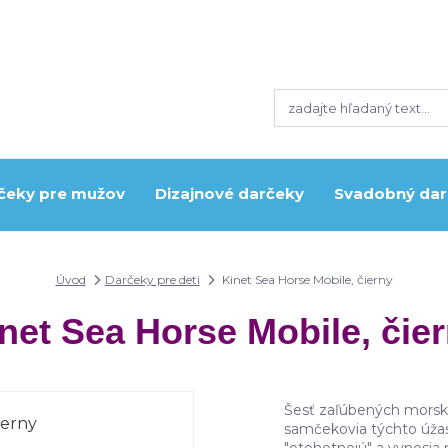
čeky pre mužov
Dizajnové darčeky
Svadobný dar
Úvod
Darčeky pre deti
Kinet Sea Horse Mobile, čierny
net Sea Horse Mobile, čie
Šesť zaľúbených morský
samčekovia týchto úža