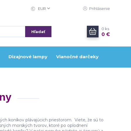
EUR
Prihlásenie
0
ks
Hľadať
0 €
Dizajnové lampy
Vianočné darčeky
rny
ch koníkov plávajúcich priestorom. Viete, že sú to
sných morských tvorov, ktoré po oplodnení