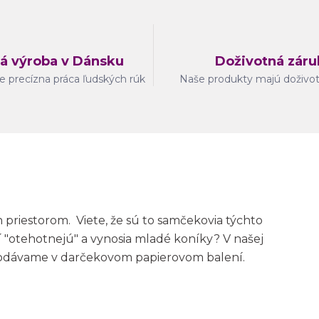
á výroba v Dánsku
Doživotná záru
e precízna práca ľudských rúk
Naše produkty majú doživo
priestorom. Viete, že sú to samčekovia týchto
 "otehotnejú" a vynosia mladé koníky? V našej
odávame v darčekovom papierovom balení.