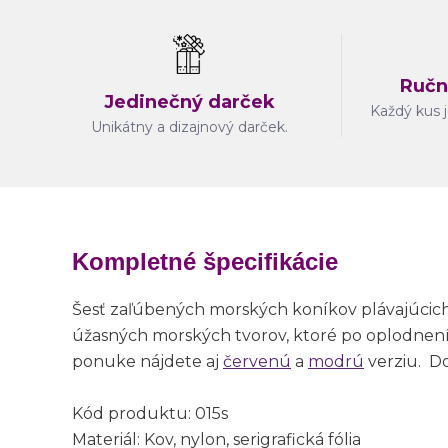
Ručn
Jedinečný darček
Každý kus j
Unikátny a dizajnový darček.
Kompletné špecifikácie
Šesť zaľúbených morských koníkov plávajúcich 
úžasných morských tvorov, ktoré po oplodnení
ponuke nájdete aj
červenú
a
modrú
verziu. D
Kód produktu: 015s
Materiál: Kov, nylon, serigrafická fólia