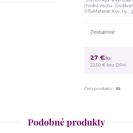
"otehotnejú" a vynosia
modrú verziu. Dodávam
015sMateriál: Kov, ny...
c
Dostupnosť
27 €
/
ks
22,50 €
bez DPH
Číslo produktu:
95
Podobné produkty