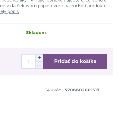
 mladé koníky? V našej ponuke nájdete aj červenú a
e v darčekovom papierovom balení.Kód produktu:
elý popis
Skladom
Pridať do košíka
EAN kód:
5706602001517