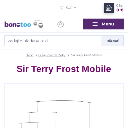
0
ks
EUR
0 €
Menu
Hľadať
Úvod
Dizajnové darčeky
Sir Terry Frost Mobile
Sir Terry Frost Mobile