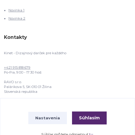
Novinka 1
Novinka 2
Kontakty
Kinet - Dizajnový darček pre každého
+421 915 818 679
Po-Pia, 9:00 - 17:30 hod.
RAVO s.r.o.
Palárikova 5, SK-010 01 Žilina
Slovenská republika
info@bonotoo.com
Súhlasím
Nastavenia
Súhlas môžete odmietnuť
tu
.